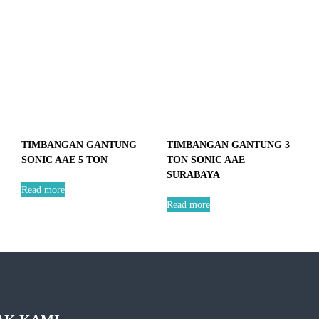
T
U
T
I
M
B
A
N
G
1
TIMBANGAN GANTUNG
TIMBANGAN GANTUNG 3
K
SONIC AAE 5 TON
TON SONIC AAE
g
SURABAYA
F
Read more
1
Read more
S
O
N
I
C
S
T
A