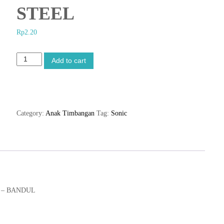
STEEL
Rp
2.20
A
Add to cart
N
A
K
T
I
Category:
Anak Timbangan
Tag:
Sonic
M
B
A
N
G
A
N
 – BANDUL
/
B
A