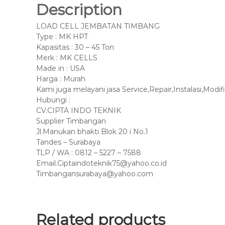
Description
LOAD CELL JEMBATAN TIMBANG
Type : MK HPT
Kapasitas : 30 – 45 Ton
Merk : MK CELLS
Made in : USA
Harga : Murah
Kami juga melayani jasa Service,Repair,Instalasi,Modif
Hubungi :
CV.CIPTA INDO TEKNIK
Supplier Timbangan
Jl.Manukan bhakti Blok 20 i No.1
Tandes – Surabaya
TLP / WA : 0812 – 5227 – 7588
Email.Ciptaindoteknik75@yahoo.co.id
Timbangansurabaya@yahoo.com
Related products