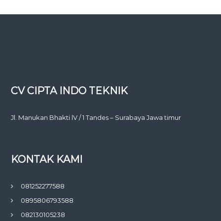
CV CIPTA INDO TEKNIK
Jl. Manukan Bhakti lV / 1 Tandes – Surabaya Jawa timur
KONTAK KAMI
081252277588
0895806793588
082130105238