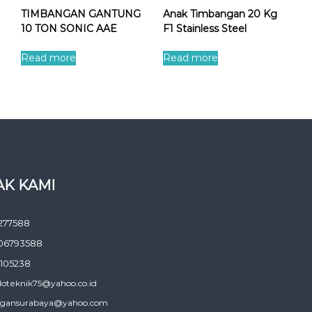
TIMBANGAN GANTUNG
Anak Timbangan 20 Kg
10 TON SONIC AAE
F1 Stainless Steel
Read more
Read more
K KAMI
277588
06793588
105238
doteknik75@yahoo.co.id
gansurabaya@yahoo.com