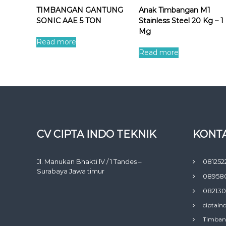
TIMBANGAN GANTUNG
Anak Timbangan M1
SONIC AAE 5 TON
Stainless Steel 20 Kg – 1
Mg
Read more
Read more
CV CIPTA INDO TEKNIK
KONTA
Jl. Manukan Bhakti lV / 1 Tandes –
081252
Surabaya Jawa timur
08958
082130
ciptain
Timban