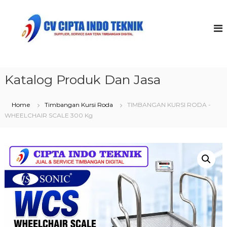
S
k
C
i
V
p
C
t
i
o
p
c
t
Katalog Produk Dan Jasa
o
a
n
t
I
Home
Timbangan Kursi Roda
TIMBANGAN KURSI RODA -
e
n
WHEELCHAIR SCALE 300 Kg
n
d
t
o
T
e
k
n
i
k