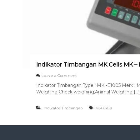
Indikator Timbangan MK Cells MK – 
o
Leave a Comment
n
Indikator Timbangan Type : MK -E1005 Merk : 
I
Weighing Check weighing,Animal Weighing […]
n
d
i
Indikator Timbangan
MK Cells
k
a
t
o
r
T